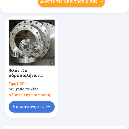
Δώστε τις απαιτήσεις σας
Φλάντζα
υδροσωλήνων
χάλυβα SS/άνθρακα
Τιμή:
USD 1
σύμφωνα με Ansi/
MOQ:
Μία παλέτα
ολίσθησης/
συγκόλληση επάνω
Λάβετε την πιο πρόσφατη τιμή
Επικοινωνήστε