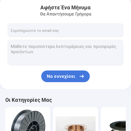
Αφήστε Ένα Μήνυμα
Θα Απαντήσουμε Γρήγορα
Να συνεχίσει
Σπίτι
Οι Κατηγορίες Μας
Προϊόντα
Περίπου εμείς