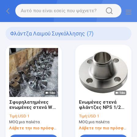
Φλάντζα Λαιμού Συγκόλλησης
(7)
Σφυρηλατημένες
Ενωμένες στενά
ενωμένες στενά WN
φλάντζες NPS 1/2
φλάντζες DN20 150#
λαιμών Ansi B16.5
Τιμή:
USD 1
Τιμή:
USD 1
class150 RF λαιμών
μέσα. - 24
MOQ:
μια παλέτα
MOQ:
μια παλέτα
In.150#/300#/600#
Λάβετε την πιο πρόσφατη τιμή
Λάβετε την πιο πρόσφατη τιμή