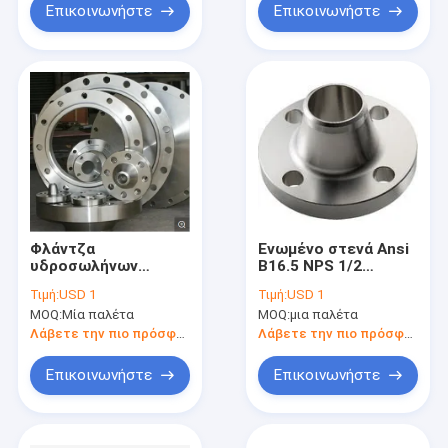
Επικοινωνήστε
Επικοινωνήστε
Φλάντζα
Ενωμένο στενά Ansi
υδροσωλήνων
B16.5 NPS 1/2
ανοξείδωτου/
φλαντζών λαιμών
Τιμή:
USD 1
Τιμή:
USD 1
χάλυβα άνθρακα
Q235 Q355B» - 24»
MOQ:
Μία παλέτα
MOQ:
μια παλέτα
σύμφωνα με Ansi/
ολίσθησης/
Λάβετε την πιο πρόσφατη τιμή
Λάβετε την πιο πρόσφατη τιμή
συγκόλληση επάνω
Επικοινωνήστε
Επικοινωνήστε