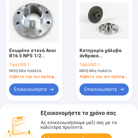
Ενωμένο στενά Ansi
Κατηγορία χάλυβα
B16.5 NPS 1/2
άνθρακα
φλαντζών Q235
σφυρηλάτησης 24
Τιμή:
USD 1
Τιμή:
USD 1
Q355B λαιμών
Ansi B16.5 1/2
MOQ:
Μία παλέτα
MOQ:
Μία παλέτα
χάλυβα άνθρακα» -
φλαντζών WN
24»
λαιμών συγκόλλησης
Λάβετε την πιο πρόσφατη τιμή
Λάβετε την πιο πρόσφατη τιμή
ASTM A105» -»
Επικοινωνήστε
Επικοινωνήστε
Εξοικονομήστε το χρόνο σας
Ας επικοινωνήσουμε μαζί σας με τα
καλύτερα προϊόντα.