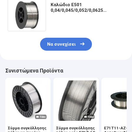
Καλώδιο E501
0,04/0,045/0,052/0,0625
συγκόλλησης πυρήνων
συλλιπάσματος AWS E71T-1C
(1/16) μέσα
Να συνεχίσει
Συνιστώμενα Προϊόντα
Σύρμα συγκόλλησης
Σύρμα συγκόλλησης
E71T11-AZ-C