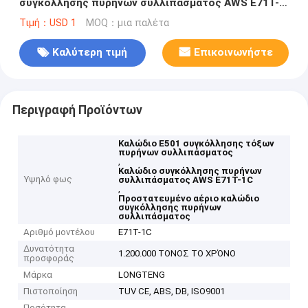
συγκόλλησης πυρήνων συλλιπάσματος AWS E71T-
1C (1/16) μέσα
Τιμή：USD 1
MOQ：μια παλέτα
Καλύτερη τιμή
Επικοινωνήστε
Περιγραφή Προϊόντων
Καλώδιο E501 συγκόλλησης τόξων
πυρήνων συλλιπάσματος
,
Καλώδιο συγκόλλησης πυρήνων
Υψηλό φως
συλλιπάσματος AWS E71T-1C
,
Προστατευμένο αέριο καλώδιο
συγκόλλησης πυρήνων
συλλιπάσματος
Αριθμό μοντέλου
E71T-1C
Δυνατότητα
1.200.000 ΤΟΝΟΣ ΤΟ ΧΡΌΝΟ
προσφοράς
Μάρκα
LONGTENG
Πιστοποίηση
TUV CE, ABS, DB, ISO9001
Ποσότητα