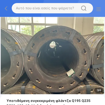
3
/
4
Υποτιθέμενη συγκεκριμένη φλάντζα Q195 Q235