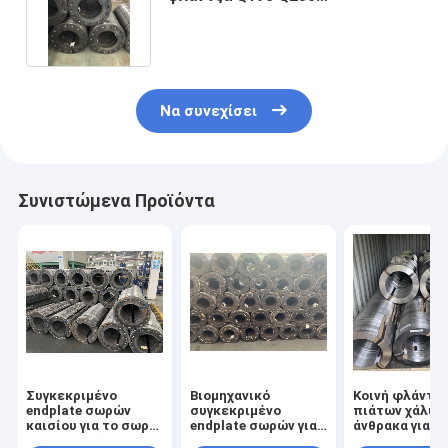
D500x100x18-11-9.0 τελών
σωρών
Να συνεχίσει
Συνιστώμενα Προϊόντα
Συγκεκριμένο
Βιομηχανικό
Κοινή φλάντζ
endplate σωρών
συγκεκριμένο
πιάτων χάλυβ
καισίου για το σωρό
endplate σωρών για
άνθρακα για τ
550mm σωλήνων
Phc
προσυμπιεσμ