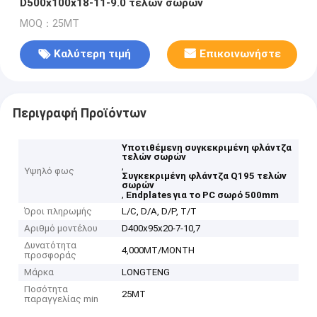
D500x100x18-11-9.0 τελών σωρών
MOQ：25MT
Καλύτερη τιμή
Επικοινωνήστε
Περιγραφή Προϊόντων
Υποτιθέμενη συγκεκριμένη φλάντζα
τελών σωρών
,
Υψηλό φως
Συγκεκριμένη φλάντζα Q195 τελών
σωρών
,
Endplates για το PC σωρό 500mm
Όροι πληρωμής
L/C, D/A, D/P, T/T
Αριθμό μοντέλου
D400x95x20-7-10,7
Δυνατότητα
4,000MT/MONTH
προσφοράς
Μάρκα
LONGTENG
Ποσότητα
25MT
παραγγελίας min