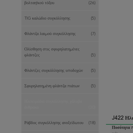
βολταη!κού τόξου
(26)
TIG καλώδιο συγκόλλησης
(5)
Φλάντζα λαιμού συγκόλλησης
(7)
Ολίσθηση στις σφυρηλατημένες
φλάντζες
(5)
Φλάντζες συγκόλλησης υποδοχών
(5)
Σφυρηλατημένη φλάντζα πιάτων
(5)
Ηλεκτρόδια συγκόλλησης χάλυβα
άνθρακα
(30)
J422 Ηλ
Ράβδος συγκόλλησης ανοξείδωτου
(18)
Ποσότητα 