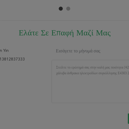
δομικού χάλυβα E5003
καισίου J502
Ελάτε Σε Επαφή Μαζί Μας
n Yin
Εισάγετε το μήνυμά σας
13812837333