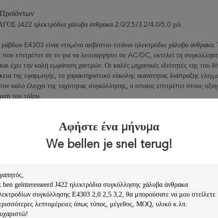
 Προϊόντων
Σ·J422 ηλεκτρόδια χάλυβα άνθρακα 2.0/2.5/3.2/4.0/5.0 χιλ.
 ράβδων E4303 είναι ντυμένο ασβέστιο-τιτάνιο ηλεκτρόδιο χάλυβα άνθρακα.
που επιτρέπει σε το για να λειτουργήσει σε AC/DC, εκτελεί τη συγκόλληση 
 και έχει την καλή εμφάνιση χαντρών. Οι καλές μηχανικές ιδιότητές της του 
κεια της εφαρμογής, το χαρακτηριστικό εύκολης ικανότητας διάπραξης ελιγ
τον καλό έλεγχο της ταχύτητας συγκόλλησης, ο οποίος επιτρέπει στους οξυγ
δυση του τόξου.
ΑΓΟΣ·J422
προσαρμοστείτε σε τυποποιημένο
GB/T 5117 E4303
Αφήστε ένα μήνυμα
Ε 43 03 Α.
We bellen je snel terug!
σιμοποιείται για τη συγκόλληση της δομής χάλυβα χαμηλού άνθρακα και το
 09Mnv, 09Mn2 κ.λπ.
εση (%)
Γ
ΜΝ
Si
S
Π
Νι
Χρώμιο
≤
≤
≤
≤
≤
≤0.035
≤0.040