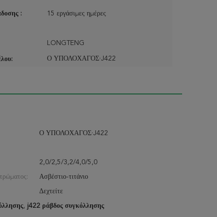
δοσης :
15 εργάσιμες ημέρες
LONGTENG
Ο ΥΠΟΛΟΧΑΓΟΣ·J422
λου:
Ο ΥΠΟΛΟΧΑΓΟΣ·J422
2,0/2,5/3,2/4,0/5,0
τρώματος:
Ασβέστιο-τιτάνιο
Δεχτείτε
όλλησης
,
j422 ράβδος συγκόλλησης