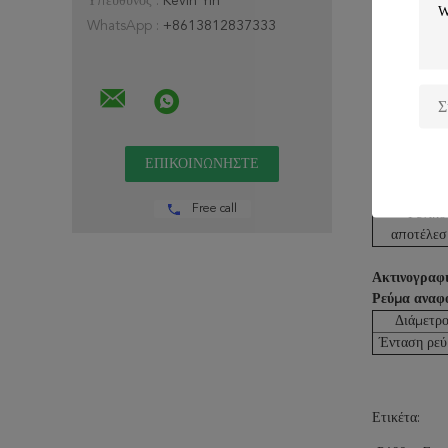
Υπεύθυνος :
Kevin Yin
εγγύησης
WhatsApp :
+8613812837333
Γενικό
αποτέλεσμα
Μηχανικές ι
Στοιχείο δο
Αξία εγγύ
Free call
Γενικό
αποτέλεσ
Ακτινογραφι
Ρεύμα αναφο
Διάμετρος
Ένταση ρεύ
Ετικέτα: