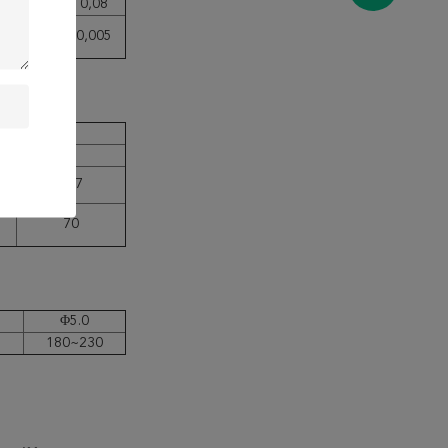
0,30
0,08
0,008
0,005
KV
(J)
2
℃ -20℃
≥47
70
Φ5.0
180~230