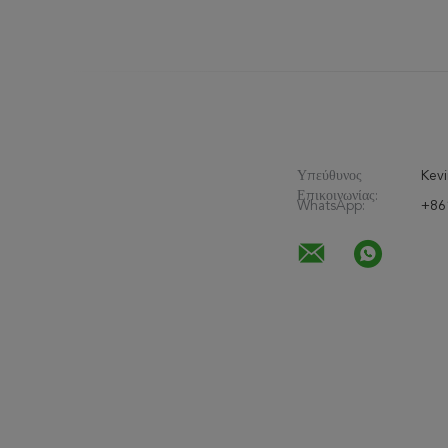
κραμάτων
Υπεύθυνος
Kevi
Επικοινωνίας:
WhatsApp:
+86