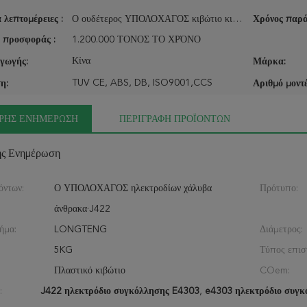
 λεπτομέρειες :
Ο ουδέτερος ΥΠΟΛΟΧΑΓΟΣ κιβώτιο κιβωτίων εμπορικών σημάτων χρώματος box/OEM
Χρόνος παρά
 προσφοράς :
1.200.000 ΤΟΝΟΣ ΤΟ ΧΡΌΝΟ
Κίνα
γωγής:
Μάρκα:
TUV CE, ABS, DB, ISO9001,CCS
η:
Αριθμό μοντέ
ΡΉΣ ΕΝΗΜΈΡΩΣΗ
ΠΕΡΙΓΡΑΦΉ ΠΡΟΪΌΝΤΩΝ
ής Ενημέρωση
όντων:
Ο ΥΠΟΛΟΧΑΓΟΣ ηλεκτροδίων χάλυβα
Πρότυπο:
άνθρακα·J422
ήμα:
LONGTENG
Διάμετρος:
5KG
Τύπος επισ
:
Πλαστικό κιβώτιο
COem:
:
J422 ηλεκτρόδιο συγκόλλησης E4303
,
e4303 ηλεκτρόδιο συγκ