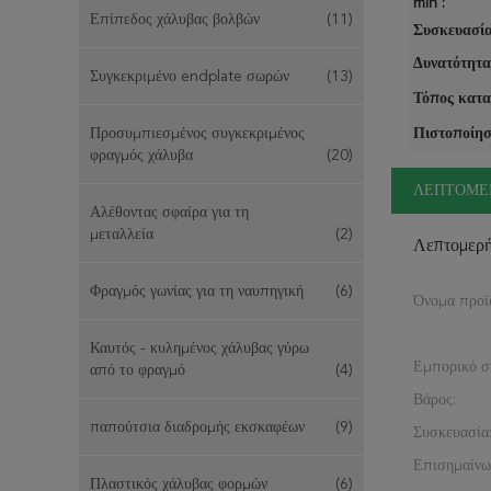
min :
Επίπεδος χάλυβας βολβών
(11)
Συσκευασία
Δυνατότητα
Συγκεκριμένο endplate σωρών
(13)
Τόπος κατα
Προσυμπιεσμένος συγκεκριμένος
Πιστοποίησ
φραγμός χάλυβα
(20)
ΛΕΠΤΟΜΕ
Αλέθοντας σφαίρα για τη
μεταλλεία
(2)
Λεπτομερ
Φραγμός γωνίας για τη ναυπηγική
(6)
Όνομα προϊ
Καυτός - κυλημένος χάλυβας γύρω
Εμπορικό σ
από το φραγμό
(4)
Βάρος:
παπούτσια διαδρομής εκσκαφέων
(9)
Συσκευασία
Επισημαίνω
Πλαστικός χάλυβας φορμών
(6)