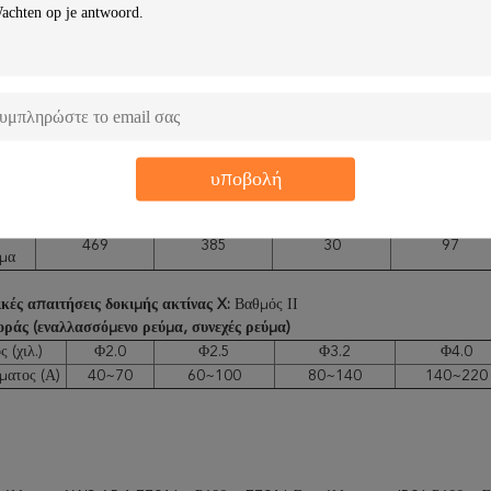
0,20
1.20
1.00
0,30
0,20
0,077
0,42
0,18
0,018
0,023
0,020
0,032
διότητες του εναποτεθειμένου μετάλλου
κιμής
Rm (MPA)
ReL (MPA)
Α (%)
0
υποβολή
ησης
≥430
≥330
≥20
≥27
469
385
30
97
μα
κές απαιτήσεις δοκιμής ακτίνας X:
Βαθμός ΙΙ
ράς (εναλλασσόμενο ρεύμα, συνεχές ρεύμα)
 (χιλ.)
Φ2.0
Φ2.5
Φ3.2
Φ4.0
ματος (Α)
40~70
60~100
80~140
140~220