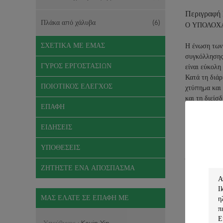
Περιγραφή
Πλάκα από χάλυβα
(6)
Ο ΥΠΟΛΟΧΑΓΟ
ΣΧΕΤΙΚΆ ΜΕ ΕΜΆΣ
Η ένωση των
συγκόλλησης 
ΓΎΡΟΣ ΕΡΓΟΣΤΑΣΊΩΝ
είναι εύκολη
Κατά τη διάρ
ΠΟΙΟΤΙΚΌΣ ΈΛΕΓΧΟΣ
χτύπημα και 
και τη διείσ
ΕΠΑΦΉ
Ο ΥΠΟΛΟΧ
ΕΙΔΉΣΕΙΣ
ISO 2560-Β-
ΥΠΟΘΈΣΕΙΣ
Σκοπός:
Χρη
Όπως Q235,
ΖΗΤΉΣΤΕ ΈΝΑ ΑΠΌΣΠΑΣΜΑ
Χημική σύνθ
Χημική
ΜΑΣ ΕΛΆΤΕ ΣΕ ΕΠΑΦΉ ΜΕ
σύνθεση
Αξία