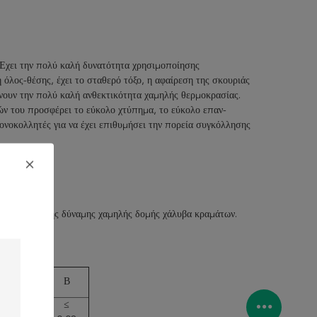
 Έχει την πολύ καλή δυνατότητα χρησιμοποίησης
όλος-θέσης, έχει το σταθερό τόξο, η αφαίρεση της σκουριάς
δίνουν την πολύ καλή ανθεκτικότητα χαμηλής θερμοκρασίας.
μών του προσφέρει το εύκολο χτύπημα, το εύκολο επαν-
ονοκολλητές για να έχει επιθυμήσει την πορεία συγκόλλησης
 βαθμό χαμηλής δύναμης χαμηλής δομής χάλυβα κραμάτων.
Mo
Β
≤
≤