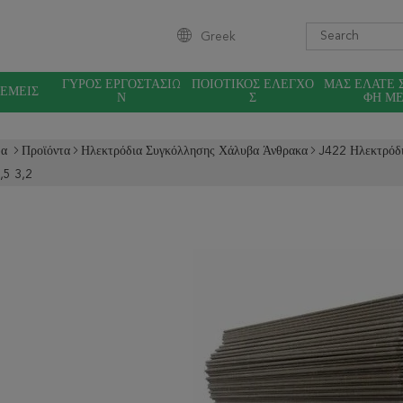
Greek
ΓΎΡΟΣ ΕΡΓΟΣΤΑΣΊΩ
ΠΟΙΟΤΙΚΌΣ ΈΛΕΓΧΟ
ΜΑΣ ΕΛΆΤΕ 
 ΕΜΕΊΣ
Ν
Σ
ΦΉ Μ
δα
Προϊόντα
Ηλεκτρόδια Συγκόλλησης Χάλυβα Άνθρακα
J422 Ηλεκτρόδ
,5 3,2