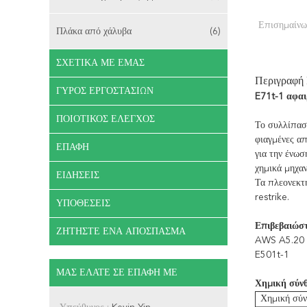
Επισημαίνω
Πλάκα από χάλυβα
(6)
ΣΧΕΤΙΚΆ ΜΕ ΕΜΆΣ
Περιγραφή
ΓΎΡΟΣ ΕΡΓΟΣΤΑΣΊΩΝ
E71t-1 αφαι
ΠΟΙΟΤΙΚΌΣ ΈΛΕΓΧΟΣ
Το συλλίπασ
φιαγμένες α
ΕΠΑΦΉ
για την ένωσ
χημικά μηχα
ΕΙΔΉΣΕΙΣ
Τα πλεονεκτ
restrike.
ΥΠΟΘΈΣΕΙΣ
Επιβεβαιώστ
ΖΗΤΉΣΤΕ ΈΝΑ ΑΠΌΣΠΑΣΜΑ
AWS A5.20 
E501t-1
ΜΑΣ ΕΛΆΤΕ ΣΕ ΕΠΑΦΉ ΜΕ
Χημική σύνθ
Χημική σύ