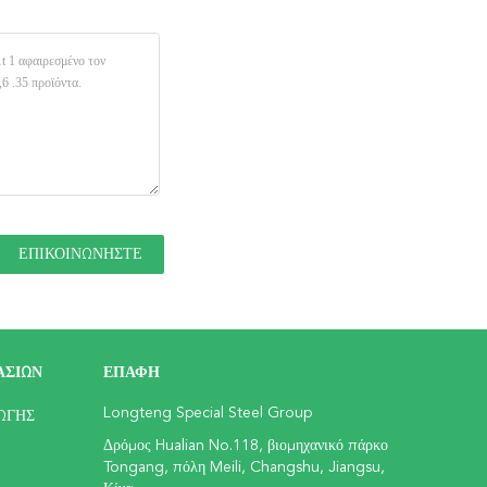
ΑΣΊΩΝ
ΕΠΑΦΉ
Longteng Special Steel Group
ΩΓΉΣ
Δρόμος Hualian No.118, βιομηχανικό πάρκο
Tongang, πόλη Meili, Changshu, Jiangsu,