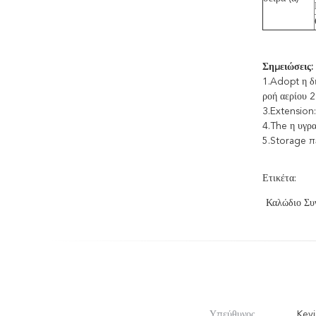
Σημειώσεις:
1.Adopt η δι
ροή αερίου 2
3.Extensio
4.The η υγρ
5.Storage πε
Ετικέτα:
Καλώδιο Συ
Υπεύθυνος
Kevi