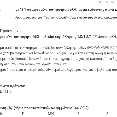
στροφίου:
:
E71t 1 αφαιρεσμένο τον πυρήνα συλλίπασμα ενώνοντας στενά 
Αφαιρεσμένο τον πυρήνα συλλίπασμα ενώνοντας στενά καλώδιο
 Προϊόντων
ρεσμένο τον πυρήνα MIG καλώδιο συγκόλλησης 1.0/1.2/1.4/1.6mm συλλ
μα αφαίρεσε τον πυρήνα το καλώδιο συγκόλλησης τόξων (FCAW) AWS A5.20 
πό χάλυβα άνθρακα και low-alloy δομικό χάλυβα με την εκτατή δύναμη υψηλ
η μερικών βασικών δομών όπως τη ναυπηγική, τη μηχανική κατασκευή, τα δοχ
νήματα, που ανυψώνουν τα μηχανήματα κ.λπ.
ήματά μας είναι σταθερό τόξο, λίγο spatter, λιγότερος καπνός υψηλότερη 
ε στα πρότυπα:
E71T-1,
εση (%) (αέριο προστατευτικών καλυμμάτων: Του CO2)
νθεση
Γ
ΜΝ
Si
S