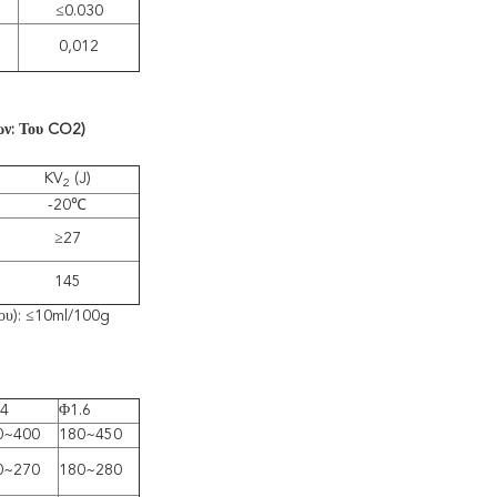
≤0.030
0,012
ων: Του CO2)
KV
(J)
2
-20℃
≥27
145
ρου): ≤10ml/100g
.4
Φ1.6
0~400
180~450
0~270
180~280