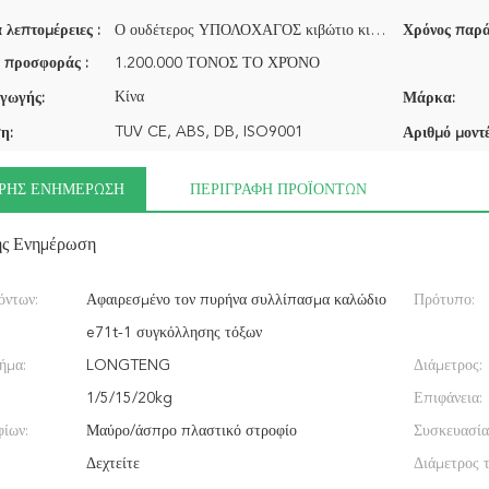
 λεπτομέρειες :
Ο ουδέτερος ΥΠΟΛΟΧΑΓΟΣ κιβώτιο κιβωτίων εμπορικών σημάτων χρώματος box/OEM
Χρόνος παρά
 προσφοράς :
1.200.000 ΤΟΝΟΣ ΤΟ ΧΡΌΝΟ
Κίνα
γωγής:
Μάρκα:
TUV CE, ABS, DB, ISO9001
η:
Αριθμό μοντέ
ΡΉΣ ΕΝΗΜΈΡΩΣΗ
ΠΕΡΙΓΡΑΦΉ ΠΡΟΪΌΝΤΩΝ
ής Ενημέρωση
όντων:
Αφαιρεσμένο τον πυρήνα συλλίπασμα καλώδιο
Πρότυπο:
e71t-1 συγκόλλησης τόξων
ήμα:
LONGTENG
Διάμετρος:
1/5/15/20kg
Επιφάνεια:
φίων:
Μαύρο/άσπρο πλαστικό στροφίο
Συσκευασία
Δεχτείτε
Διάμετρος 