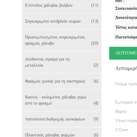
min :
Επίπεδος χάλυβας βολβών
(11)
Συσκευασία
Δυνατότητα
Συγκεκριμένο endplate σωρών
(13)
Τόπος κατα
Προσυμπιεσμένος συγκεκριμένος
Πιστοποίησ
φραγμός χάλυβα
(20)
ΛΕΠΤΟΜΕ
Αλέθοντας σφαίρα για τη
μεταλλεία
(2)
Λεπτομερ
Φραγμός γωνίας για τη ναυπηγική
(6)
Όνομα προϊ
Καυτός - κυλημένος χάλυβας γύρω
Εμπορικό σ
από το φραγμό
(4)
Βάρος:
παπούτσια διαδρομής εκσκαφέων
(9)
Υλικό στρο
COem:
Πλαστικός χάλυβας φορμών
(6)