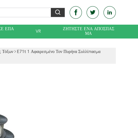
ΣΕ ΕΠΑ
ΖΗΤΉΣΤΕ ΈΝΑ ΑΠΌΣΠΑΣ
VR
Ε
ΜΑ
ς Τόξων
E71t 1 Αφαιρεσμένο Τον Πυρήνα Συλλίπασμα