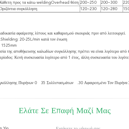
Κάθετη προς τα κάτω weldingOverhead θέση
200~250
200~300
22
Οριζόντια συγκόλληση
120~230
120~280
15
αδικασία αφαίρεσης λίπους και καθαρισμού σκουριάς πριν από λειτουργεί.
.Shielding: 20-25L/min κατά τον ένωση
n: 1525mm
ασία της αποθήκευσης καλωδίων συγκόλλησης πρέπει να είναι λιγότερο από
ρίοδος: Κενή συσκευασία λιγότερο από 1 έτος, άλλη συσκευασία του λιγότε
γκόλλησης Πυρήνων 0
35 Συλλιπασμάτων
.30 Αφαιρεσμένο Τον Πυρήνα
Ελάτε Σε Επαφή Μαζί Μας
n Yin