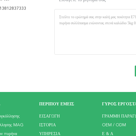
Εισάγετε το μήνυμά σας
13812837333
Σ
ΠΕΡΊΠΟΥ ΕΜΕΊΣ
ΓΎΡΟΣ ΕΡΓΟΣΤ
υγκόλλησης
ΕΙΣΑΓΩΓΉ
ΓΡΑΜΜΉ ΠΑΡΑΓ
όλλησης MAG
ΙΣΤΟΡΊΑ
OEM / ODM
ον πυρήνα
ΥΠΗΡΕΣΊΑ
Ε & Α