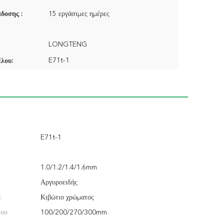
δοσης :
15 εργάσιμες ημέρες
LONGTENG
E71t-1
λου:
E71t-1
1.0/1.2/1.4/1.6mm
Αργυροειδής
:
Κιβώτιο χρώματος
του
100/200/270/300mm