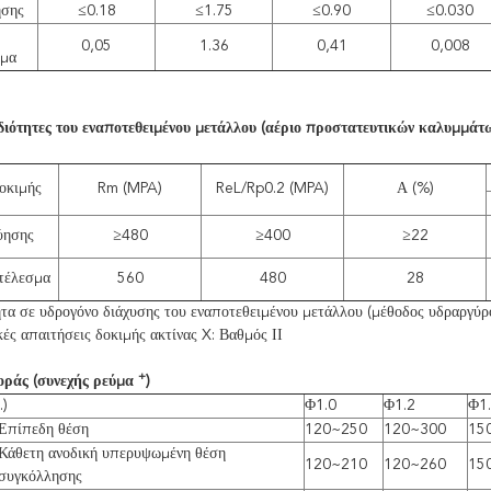
ησης
≤0.18
≤1.75
≤0.90
≤0.030
0,05
1.36
0,41
0,008
σμα
διότητες του εναποτεθειμένου μετάλλου (αέριο προστατευτικών καλυμμάτ
δοκιμής
Rm (MPA)
ReL/Rp0.2 (MPA)
Α (%)
ύησης
≥480
≥400
≥22
τέλεσμα
560
480
28
ητα σε υδρογόνο διάχυσης του εναποτεθειμένου μετάλλου (μέθοδος υδραργύ
ές απαιτήσεις δοκιμής ακτίνας X: Βαθμός ΙΙ
+
οράς (συνεχής ρεύμα
)
.)
Φ1.0
Φ1.2
Φ1
Επίπεδη θέση
120~250
120~300
15
Κάθετη ανοδική υπερυψωμένη θέση
120~210
120~260
15
συγκόλλησης