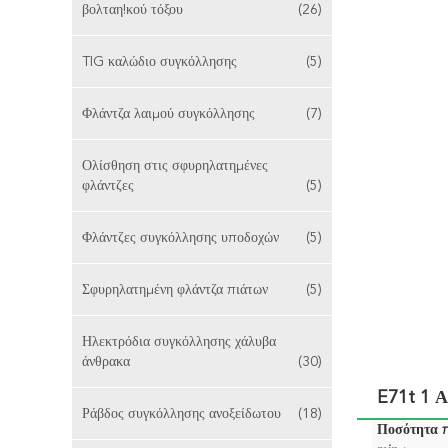
βολταη!κού τόξου
(26)
TIG καλώδιο συγκόλλησης
(5)
Φλάντζα λαιμού συγκόλλησης
(7)
Ολίσθηση στις σφυρηλατημένες
φλάντζες
(5)
Φλάντζες συγκόλλησης υποδοχών
(5)
Σφυρηλατημένη φλάντζα πιάτων
(5)
Ηλεκτρόδια συγκόλλησης χάλυβα
άνθρακα
(30)
E71t 1 Α
Ράβδος συγκόλλησης ανοξείδωτου
(18)
Ποσότητα 