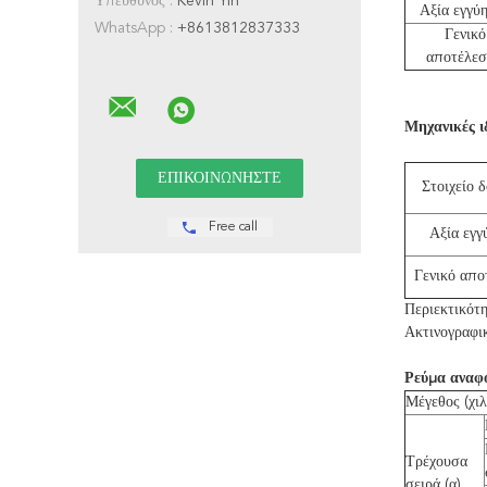
Υπεύθυνος :
Kevin Yin
Αξία εγγύ
WhatsApp :
+8613812837333
Γενικό
αποτέλε
Μηχανικές ι
Στοιχείο 
Free call
Αξία εγγ
Γενικό απο
Περιεκτικότ
Ακτινογραφικ
Ρεύμα αναφ
Μέγεθος (χιλ
Τρέχουσα
σειρά (α)