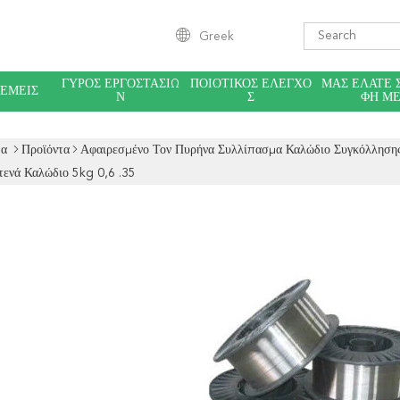
Greek
ΓΎΡΟΣ ΕΡΓΟΣΤΑΣΊΩ
ΠΟΙΟΤΙΚΌΣ ΈΛΕΓΧΟ
ΜΑΣ ΕΛΆΤΕ 
 ΕΜΕΊΣ
Ν
Σ
ΦΉ Μ
δα
Προϊόντα
Αφαιρεσμένο Τον Πυρήνα Συλλίπασμα Καλώδιο Συγκόλληση
τενά Καλώδιο 5kg 0,6 .35